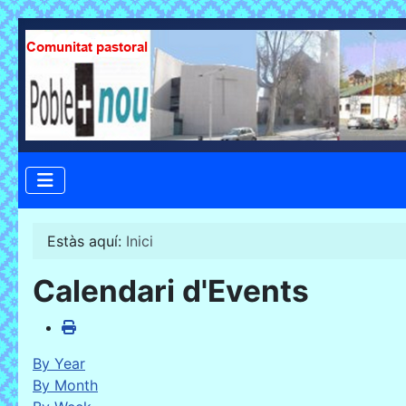
Estàs aquí:
Inici
Calendari d'Events
By Year
By Month