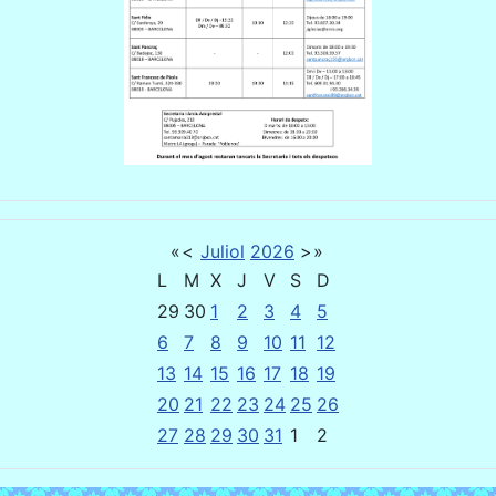
«
<
Juliol
2026
>
»
L
M
X
J
V
S
D
29
30
1
2
3
4
5
6
7
8
9
10
11
12
13
14
15
16
17
18
19
20
21
22
23
24
25
26
27
28
29
30
31
1
2