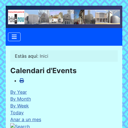
Estàs aquí:
Inici
Calendari d'Events
By Year
By Month
By Week
Today
Anar a un mes