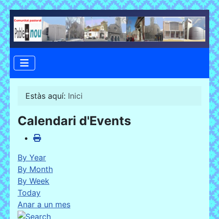
Estàs aquí:
Inici
Calendari d'Events
By Year
By Month
By Week
Today
Anar a un mes